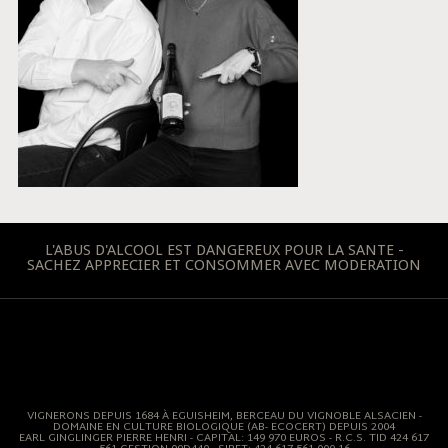
L'ABUS D'ALCOOL EST DANGEREUX POUR LA SANTE -
SACHEZ APPRECIER ET CONSOMMER AVEC MODERATION
VIGNERONS DEPUIS 1684 À EGUISHEIM, BERCEAU DU VIGNOBLE ALSACIEN -
DOMAINE EN CULTURE BIOLOGIQUE (AB- ECOCERT) DEPUIS 2004
EARL GINGLINGER PIERRE HENRI - CAPITAL: 149 970 EUROS - R.C.S. TID 424 617